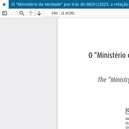
O “Ministério da Verdade” por trás do 08/01/2023: a relaçã