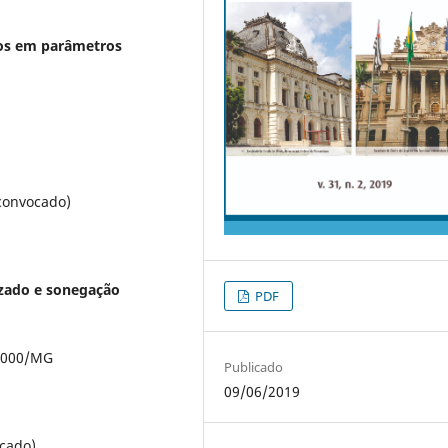
ros em parâmetros
(convocado)
izado e sonegação
PDF
.0000/MG
Publicado
09/06/2019
ocado)