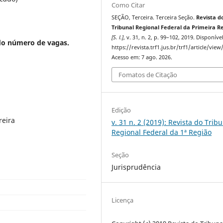
Como Citar
SEÇÃO, Terceira. Terceira Seção.
Revista d
Tribunal Regional Federal da Primeira R
[S. l.]
, v. 31, n. 2, p. 99–102, 2019. Disponíve
do número de vagas.
https://revista.trf1.jus.br/trf1/article/view
Acesso em: 7 ago. 2026.
Fomatos de Citação
Edição
reira
v. 31 n. 2 (2019): Revista do Trib
Regional Federal da 1ª Região
Seção
Jurisprudência
Licença