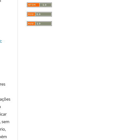
l
a
-
res
mações
o
icar
, sem
rio,
mbém