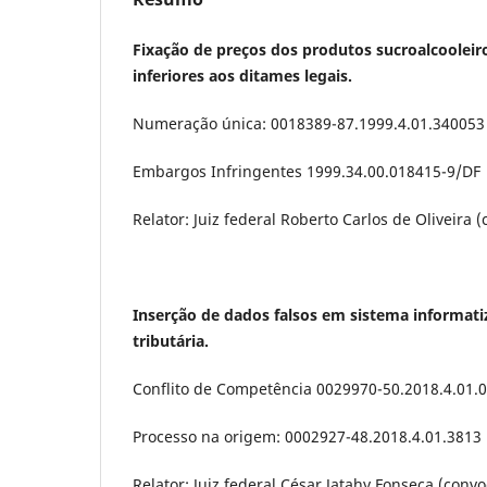
Fixação de preços dos produtos sucroalcoolei
inferiores aos ditames legais.
Numeração única: 0018389-87.1999.4.01.340053
Embargos Infringentes 1999.34.00.018415-9/DF
Relator: Juiz federal Roberto Carlos de Oliveira 
Inserção de dados falsos em sistema informat
tributária.
Conflito de Competência 0029970-50.2018.4.01
Processo na origem: 0002927-48.2018.4.01.3813
Relator: Juiz federal César Jatahy Fonseca (conv