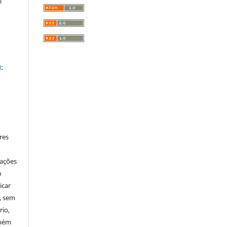
l
a
-
res
mações
o
icar
, sem
rio,
mbém