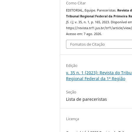
Como Citar
EDITORIAL, Equipe. Pareceristas.
Revista 
Tribunal Regional Federal da Primeira R
[S. l.]
, v. 35, n. 1, p. 165, 2023. Disponível e
https://revista.trf1.jus.br/trf1/article/view
Acesso em: 7 ago. 2026.
Fomatos de Citação
Edição
v. 35 n. 1 (2023): Revista do Trib
Regional Federal da 1ª Região
Seção
Lista de pareceristas
Licença