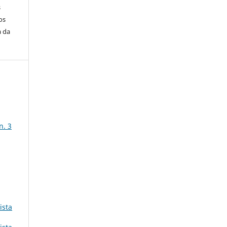
s
os
a da
n. 3
ista