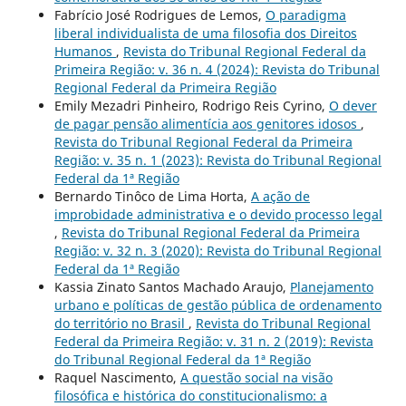
Fabrício José Rodrigues de Lemos,
O paradigma
liberal individualista de uma filosofia dos Direitos
Humanos
,
Revista do Tribunal Regional Federal da
Primeira Região: v. 36 n. 4 (2024): Revista do Tribunal
Regional Federal da Primeira Região
Emily Mezadri Pinheiro, Rodrigo Reis Cyrino,
O dever
de pagar pensão alimentícia aos genitores idosos
,
Revista do Tribunal Regional Federal da Primeira
Região: v. 35 n. 1 (2023): Revista do Tribunal Regional
Federal da 1ª Região
Bernardo Tinôco de Lima Horta,
A ação de
improbidade administrativa e o devido processo legal
,
Revista do Tribunal Regional Federal da Primeira
Região: v. 32 n. 3 (2020): Revista do Tribunal Regional
Federal da 1ª Região
Kassia Zinato Santos Machado Araujo,
Planejamento
urbano e políticas de gestão pública de ordenamento
do território no Brasil
,
Revista do Tribunal Regional
Federal da Primeira Região: v. 31 n. 2 (2019): Revista
do Tribunal Regional Federal da 1ª Região
Raquel Nascimento,
A questão social na visão
filosófica e histórica do constitucionalismo: a