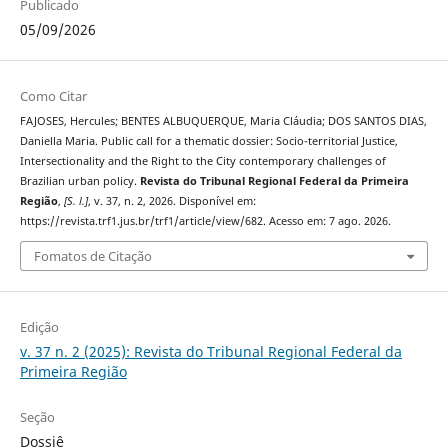
Publicado
05/09/2026
Como Citar
FAJOSES, Hercules; BENTES ALBUQUERQUE, Maria Cláudia; DOS SANTOS DIAS,
Daniella Maria. Public call for a thematic dossier: Socio-territorial Justice,
Intersectionality and the Right to the City contemporary challenges of
Brazilian urban policy.
Revista do Tribunal Regional Federal da Primeira
Região
,
[S. l.]
, v. 37, n. 2, 2026. Disponível em:
https://revista.trf1.jus.br/trf1/article/view/682. Acesso em: 7 ago. 2026.
Fomatos de Citação
Edição
v. 37 n. 2 (2025): Revista do Tribunal Regional Federal da
Primeira Região
Seção
Dossiê