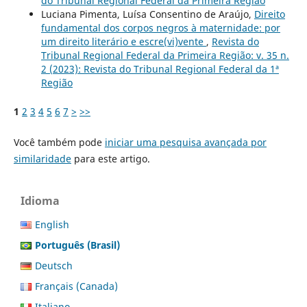
do Tribunal Regional Federal da Primeira Região
Luciana Pimenta, Luísa Consentino de Araújo,
Direito
fundamental dos corpos negros à maternidade: por
um direito literário e escre(vi)vente
,
Revista do
Tribunal Regional Federal da Primeira Região: v. 35 n.
2 (2023): Revista do Tribunal Regional Federal da 1ª
Região
1
2
3
4
5
6
7
>
>>
Você também pode
iniciar uma pesquisa avançada por
similaridade
para este artigo.
Idioma
English
Português (Brasil)
Deutsch
Français (Canada)
Italiano