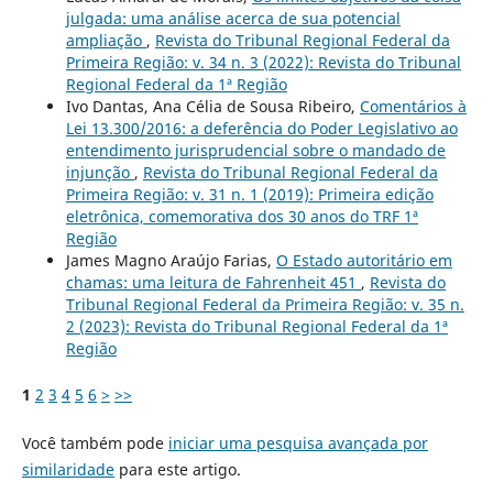
julgada: uma análise acerca de sua potencial
ampliação
,
Revista do Tribunal Regional Federal da
Primeira Região: v. 34 n. 3 (2022): Revista do Tribunal
Regional Federal da 1ª Região
Ivo Dantas, Ana Célia de Sousa Ribeiro,
Comentários à
Lei 13.300/2016: a deferência do Poder Legislativo ao
entendimento jurisprudencial sobre o mandado de
injunção
,
Revista do Tribunal Regional Federal da
Primeira Região: v. 31 n. 1 (2019): Primeira edição
eletrônica, comemorativa dos 30 anos do TRF 1ª
Região
James Magno Araújo Farias,
O Estado autoritário em
chamas: uma leitura de Fahrenheit 451
,
Revista do
Tribunal Regional Federal da Primeira Região: v. 35 n.
2 (2023): Revista do Tribunal Regional Federal da 1ª
Região
1
2
3
4
5
6
>
>>
Você também pode
iniciar uma pesquisa avançada por
similaridade
para este artigo.