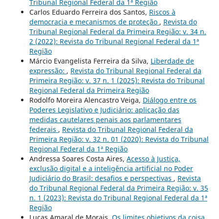
Tribunal Regional Federal da 1ª Região
Carlos Eduardo Ferreira dos Santos,
Riscos à
democracia e mecanismos de proteção
,
Revista do
Tribunal Regional Federal da Primeira Região: v. 34 n.
2 (2022): Revista do Tribunal Regional Federal da 1ª
Região
Márcio Evangelista Ferreira da Silva,
Liberdade de
expressão:
,
Revista do Tribunal Regional Federal da
Primeira Região: v. 37 n. 1 (2025): Revista do Tribunal
Regional Federal da Primeira Região
Rodolfo Moreira Alencastro Veiga,
Diálogo entre os
Poderes Legislativo e Judiciário: aplicação das
medidas cautelares penais aos parlamentares
federais
,
Revista do Tribunal Regional Federal da
Primeira Região: v. 32 n. 01 (2020): Revista do Tribunal
Regional Federal da 1ª Região
Andressa Soares Costa Aires,
Acesso à Justiça,
exclusão digital e a inteligência artificial no Poder
Judiciário do Brasil: desafios e perspectivas
,
Revista
do Tribunal Regional Federal da Primeira Região: v. 35
n. 1 (2023): Revista do Tribunal Regional Federal da 1ª
Região
Lucas Amaral de Morais,
Os limites objetivos da coisa