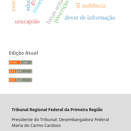
forças armadas
prescrição
audiência
stf
dever de informação
usucapião
Edição Atual
Tribunal Regional Federal da Primeira Região
Presidente do Tribunal: Desembargadora Federal
Maria do Carmo Cardoso