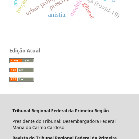
doença (covid-19)
prescrição
modelo
gênese
anistia.
Edição Atual
Tribunal Regional Federal da Primeira Região
Presidente do Tribunal: Desembargadora Federal
Maria do Carmo Cardoso
Revista do Tribunal Regional Federal da Primeira