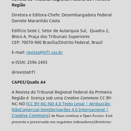
Região
Diretora e Editora-Chefe: Desembargadora Federal
Daniele Maranhão Costa
Edifício Sede I, Setor de Autarquia Sul, Quadra 2,
Bloco A, Praça dos Tribunais Superiores
CEP: 70070-900 Brasília/Distrito Federal, Brasil
E-mail:
revista@trf1.jus.br
e-ISSN: 2596-2493
@revistatrf1
CAPES/Qualis A4
A Revista do Tribunal Regional Federal da Primeira
Região é licença sob uma
Creative Commons
CC BY-
NC-ND (
CC BY-NC-ND 4.0 Texto Legal | Atribuição-
NãoComercial-SemDerivações 4.0 Internacional |
Creative Commons
)
de fluxo contínuo e Open Access. Está
presente e preservada nos seguintes indexadores/diretórios: