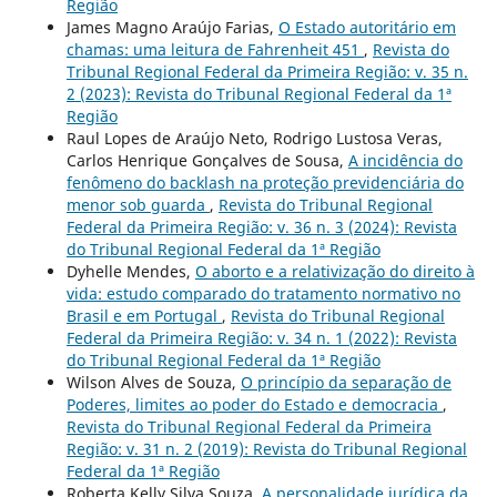
Região
James Magno Araújo Farias,
O Estado autoritário em
chamas: uma leitura de Fahrenheit 451
,
Revista do
Tribunal Regional Federal da Primeira Região: v. 35 n.
2 (2023): Revista do Tribunal Regional Federal da 1ª
Região
Raul Lopes de Araújo Neto, Rodrigo Lustosa Veras,
Carlos Henrique Gonçalves de Sousa,
A incidência do
fenômeno do backlash na proteção previdenciária do
menor sob guarda
,
Revista do Tribunal Regional
Federal da Primeira Região: v. 36 n. 3 (2024): Revista
do Tribunal Regional Federal da 1ª Região
Dyhelle Mendes,
O aborto e a relativização do direito à
vida: estudo comparado do tratamento normativo no
Brasil e em Portugal
,
Revista do Tribunal Regional
Federal da Primeira Região: v. 34 n. 1 (2022): Revista
do Tribunal Regional Federal da 1ª Região
Wilson Alves de Souza,
O princípio da separação de
Poderes, limites ao poder do Estado e democracia
,
Revista do Tribunal Regional Federal da Primeira
Região: v. 31 n. 2 (2019): Revista do Tribunal Regional
Federal da 1ª Região
Roberta Kelly Silva Souza,
A personalidade jurídica da