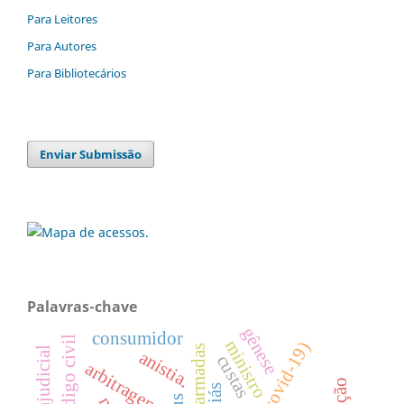
Para Leitores
Para Autores
Para Bibliotecários
Enviar Submissão
Palavras-chave
gênese
consumidor
código civil
ministro
forças armadas
anistia.
custas
arbitragem
goiás