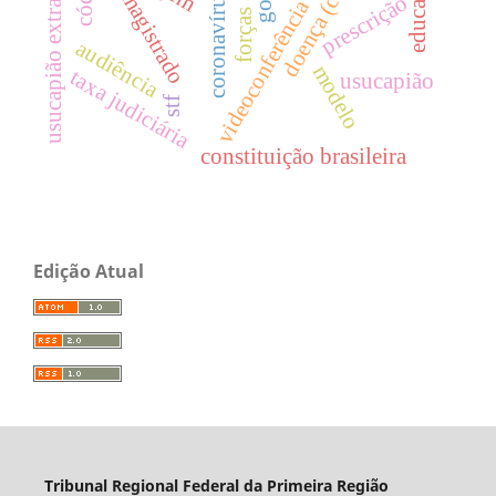
doença (covid-19)
usucapião extrajudicial
educação
magistrado
coronavírus
prescrição
videoconferência
audiência
modelo
taxa judiciária
usucapião
stf
constituição brasileira
Edição Atual
Tribunal Regional Federal da Primeira Região