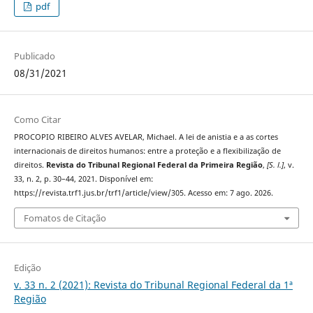
pdf
Publicado
08/31/2021
Como Citar
PROCOPIO RIBEIRO ALVES AVELAR, Michael. A lei de anistia e a as cortes
internacionais de direitos humanos: entre a proteção e a flexibilização de
direitos.
Revista do Tribunal Regional Federal da Primeira Região
,
[S. l.]
, v.
33, n. 2, p. 30–44, 2021. Disponível em:
https://revista.trf1.jus.br/trf1/article/view/305. Acesso em: 7 ago. 2026.
Fomatos de Citação
Edição
v. 33 n. 2 (2021): Revista do Tribunal Regional Federal da 1ª
Região