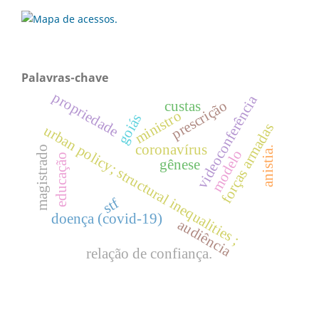
Palavras-chave
propriedade
videoconferência
prescrição
custas
ministro
goiás
forças armadas
urban policy; structural inequalities ;
coronavírus
magistrado
anistia.
modelo
educação
gênese
stf
doença (covid-19)
audiência
relação de confiança.