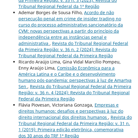
da Primeira Região: v. 35 n. 3 (2023): Revista do
Tribunal Regional Federal da 1ª Região
Ademar Borges de Sousa Filho,
Acordo de não
persecução penal em crime de insider trading no
curso do processo administrativo sancionatório da
CVM: novas perspectivas a partir do princípio da
independência entre as instâncias penal e
administrativa
,
Revista do Tribunal Regional Federal
da Primeira Região: v. 36 n. 2 (2024): Revista do
Tribunal Regional Federal da Primeira Região
Ricardo Araújo Lima, Gina Vidal Marcílio Pompeu,
Enny Araújo Lima,
Comissão Econômica para a
América Latina e o Caribe e o desenvolvimento
humano pós-pandemia: perspectivas à luz de Amartya
Sen
,
Revista do Tribunal Regional Federal da Primeira
Região: v. 36 n. 4 (2024): Revista do Tribunal Regional
Federal da Primeira Região
Flávia Piovesan, Victoriana Gonzaga,
Empresas e
direitos humanos: desafios e perspectivas à luz do
direito internacional dos direitos humanos
,
Revista do
Tribunal Regional Federal da Primeira Região: v. 31 n.
1 (2019): Primeira edição eletrônica, comemorativa
dos 30 anos do TRF 1ª Região