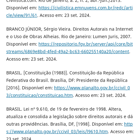
Civilistica.com. Rio de Janeiro, a. 2, n. 2, abr.-jun./2013.
Disponível em:
https://civilistica.emnuvens.com.br/redc/arti
cle/view/91/61
. Acesso em: 23 set. 2024.
BRANCO JÚNIOR, Sérgio Vieira. Direitos Autorais na Internet
e o Uso de Obras Alheias. Rio de Janeiro: Lumen Juris, 2007.
Disponível em:
https://repositorio.fgv.br/server/api/core/bit
streams/6869e8bd-4fed-49a2-bc63-660255140a20/content
.
Acesso em: 23 set. 2024.
BRASIL. [Constituição (1988)]. Constituição da República
Federativa do Brasil. Brasília, DF: Presidente da República
[2016]. Disponível em:
https://www.planalto.gov.br/ccivil_0
3/constituicao/constituicao.htm
. Acesso em: 23 set. 2024.
BRASIL. Lei nº 9.610, de 19 de fevereiro de 1998. Altera,
atualiza e consolida a legislação sobre direitos autorais e dá
outras providências. Brasília, DF, [1998]. Disponível em:
http
s://www.planalto.gov.br/ccivil_03/leis/l9610.htm
. Acesso em:
23 set. 2024.