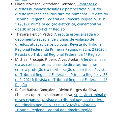
Flávia Piovesan, Victoriana Gonzaga,
Empresas e
direitos humanos: desafios e perspectivas à luz do
direito internacional dos direitos humanos
,
Revista do
Tribunal Regional Federal da Primeira Região: v. 31 n.
1 (2019): Primeira edição eletrônica, comemorativa
dos 30 anos do TRF 1ª Região
Thayara Heitich Pedro,
A escuta especializada e o
depoimento especial de vítimas de violação de
direitos: atuação da psicologia
,
Revista do Tribunal
Regional Federal da Primeira Região: v. 32 n. 2 (2020):
Revista do Tribunal Regional Federal da 1ª Região
Michael Procopio Ribeiro Alves Avelar,
A lei de anistia
e a as cortes internacionais de direitos humanos:
entre a proteção e a flexibilização de direitos
,
Revista
do Tribunal Regional Federal da Primeira Região: v. 33
n. 2 (2021): Revista do Tribunal Regional Federal da 1ª
Região
Rafael Batista Gonçalves, Divino Borges da Silva,
Phillipe Cupertino Salloum e Silva,
Sujeição criminal e
povos ciganos
,
Revista do Tribunal Regional Federal
da Primeira Região: v. 37 n. 1 (2025): Revista do
Tribunal Regional Federal da Primeira Região