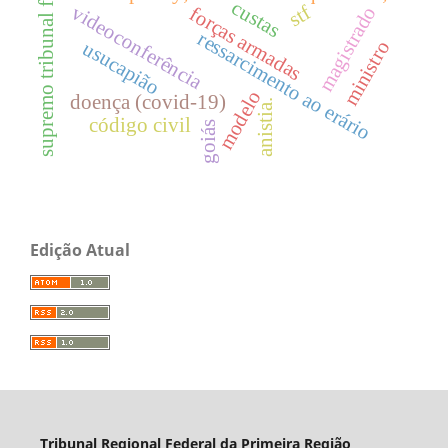
supremo tribunal federal
custas
videoconferência
stf
magistrado
forças armadas
ressarcimento ao erário
ministro
usucapião
modelo
doença (covid-19)
anistia.
código civil
goiás
Edição Atual
Tribunal Regional Federal da Primeira Região