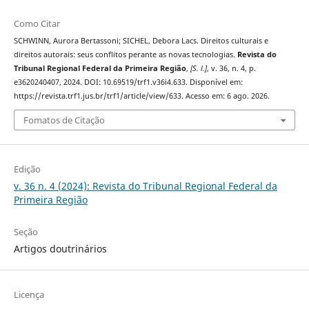
Como Citar
SCHWINN, Aurora Bertassoni; SICHEL, Debora Lacs. Direitos culturais e
direitos autorais: seus conflitos perante as novas tecnologias.
Revista do
Tribunal Regional Federal da Primeira Região
,
[S. l.]
, v. 36, n. 4, p.
e3620240407, 2024. DOI: 10.69519/trf1.v36i4.633. Disponível em:
https://revista.trf1.jus.br/trf1/article/view/633. Acesso em: 6 ago. 2026.
Fomatos de Citação
Edição
v. 36 n. 4 (2024): Revista do Tribunal Regional Federal da
Primeira Região
Seção
Artigos doutrinários
Licença