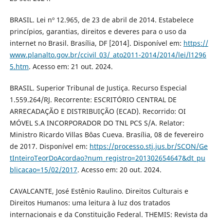
BRASIL. Lei nº 12.965, de 23 de abril de 2014. Estabelece
princípios, garantias, direitos e deveres para o uso da
internet no Brasil. Brasília, DF [2014]. Disponível em:
https://
www.planalto.gov.br/ccivil_03/_ato2011-2014/2014/lei/l1296
5.htm
. Acesso em: 21 out. 2024.
BRASIL. Superior Tribunal de Justiça. Recurso Especial
1.559.264/RJ. Recorrente: ESCRITÓRIO CENTRAL DE
ARRECADAÇÃO E DISTRIBUIÇÃO (ECAD). Recorrido: OI
MÓVEL S.A INCORPORADOR DO TNL PCS S/A. Relator:
Ministro Ricardo Villas Bôas Cueva. Brasília, 08 de fevereiro
de 2017. Disponível em:
https://processo.stj.jus.br/SCON/Ge
tInteiroTeorDoAcordao?num_registro=201302654647&dt_pu
blicacao=15/02/2017
. Acesso em: 20 out. 2024.
CAVALCANTE, José Estênio Raulino. Direitos Culturais e
Direitos Humanos: uma leitura à luz dos tratados
internacionais e da Constituição Federal. THEMIS: Revista da