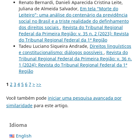
Renato Bernardi, Danieli Aparecida Cristina Leite,
Juliana de Almeida Salvador,
Em tela “Morte do
Leiteiro”: uma análise do centenário da previdência
social no Brasil e a triste realidade do definhamento
dos direitos sociais
,
Revista do Tribunal Regional
Federal da Primeira Região: v. 35 n. 2 (2023): Revista
do Tribunal Regional Federal da 1ª Região
Tadeu Luciano Siqueira Andrade,
Direitos linguísticos
e constitucionalismo: diálogos possíveis
,
Revista do
Tribunal Regional Federal da Primeira Região: v. 36 n.
1 (2024): Revista do Tribunal Regional Federal da 1ª
Região
1
2
3
4
5
6
7
>
>>
Você também pode
iniciar uma pesquisa avançada por
similaridade
para este artigo.
Idioma
English