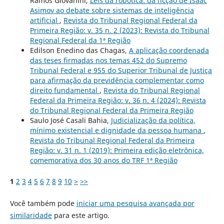
Ramos Giovanini,
Leis da robótica: da ficção de Isaac
Asimov ao debate sobre sistemas de inteligência
artificial
,
Revista do Tribunal Regional Federal da
Primeira Região: v. 35 n. 2 (2023): Revista do Tribunal
Regional Federal da 1ª Região
Edilson Enedino das Chagas,
A aplicação coordenada
das teses firmadas nos temas 452 do Supremo
Tribunal Federal e 955 do Superior Tribunal de Justiça
para afirmação da previdência complementar como
direito fundamental
,
Revista do Tribunal Regional
Federal da Primeira Região: v. 36 n. 4 (2024): Revista
do Tribunal Regional Federal da Primeira Região
Saulo José Casali Bahia,
Judicialização da política,
mínimo existencial e dignidade da pessoa humana
,
Revista do Tribunal Regional Federal da Primeira
Região: v. 31 n. 1 (2019): Primeira edição eletrônica,
comemorativa dos 30 anos do TRF 1ª Região
1
2
3
4
5
6
7
8
9
10
>
>>
Você também pode
iniciar uma pesquisa avançada por
similaridade
para este artigo.