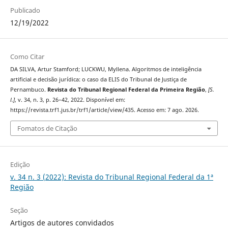
Publicado
12/19/2022
Como Citar
DA SILVA, Artur Stamford; LUCKWU, Myllena. Algoritmos de inteligência
artificial e decisão jurídica: o caso da ELIS do Tribunal de Justiça de
Pernambuco.
Revista do Tribunal Regional Federal da Primeira Região
,
[S.
l.]
, v. 34, n. 3, p. 26–42, 2022. Disponível em:
https://revista.trf1.jus.br/trf1/article/view/435. Acesso em: 7 ago. 2026.
Fomatos de Citação
Edição
v. 34 n. 3 (2022): Revista do Tribunal Regional Federal da 1ª
Região
Seção
Artigos de autores convidados