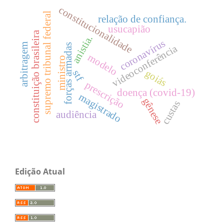
constitucionalidade
supremo tribunal federal
relação de confiança.
usucapião
constituição brasileira
anistia.
coronavírus
arbitragem
forças armadas
videoconferência
modelo
ministro
goiás
stf
prescrição
doença (covid-19)
magistrado
gênese
custas
audiência
Edição Atual