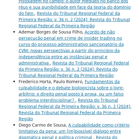
Pistolagem no campo: o autor mediato no banco dos
réus e sua punibilidade em face da teoria do domínio
do fato
,
Revista do Tribunal Regional Federal da
Primeira Região: v. 36 n. 2 (2024): Revista do Tribunal
Regional Federal da Primeira Região
Ademar Borges de Sousa Filho,
Acordo de não
persecução penal em crime de insider trading no
curso do processo administrativo sancionatório da
CVM: novas perspectivas a partir do princípio da
independência entre as instâncias penal e
administrativa
,
Revista do Tribunal Regional Federal
da Primeira Região: v. 36 n. 2 (2024): Revista do
Tribunal Regional Federal da Primeira Região
Frederico Horta, Paulo Romero,
Fundamentos da
culpabilidade e o debate biologicista sobre o livre-
arbítrio: o direito penal posto à prova, ou um falso
problema interdisciplinar?
,
Revista do Tribunal
Regional Federal da Primeira Região: v. 36 n. 2 (2024):
Revista do Tribunal Regional Federal da Primeira
Região
Diego Carmo de Sousa,
A culpabilidade como critério
limitativo da pena: um (im)possível diálogo entre
dogmática penal e política criminal
,
Revista do