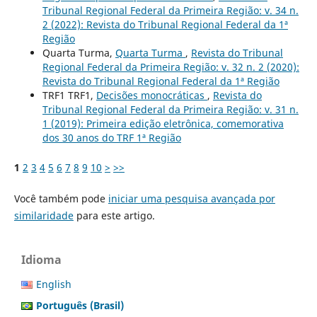
Tribunal Regional Federal da Primeira Região: v. 34 n.
2 (2022): Revista do Tribunal Regional Federal da 1ª
Região
Quarta Turma,
Quarta Turma
,
Revista do Tribunal
Regional Federal da Primeira Região: v. 32 n. 2 (2020):
Revista do Tribunal Regional Federal da 1ª Região
TRF1 TRF1,
Decisões monocráticas
,
Revista do
Tribunal Regional Federal da Primeira Região: v. 31 n.
1 (2019): Primeira edição eletrônica, comemorativa
dos 30 anos do TRF 1ª Região
1
2
3
4
5
6
7
8
9
10
>
>>
Você também pode
iniciar uma pesquisa avançada por
similaridade
para este artigo.
Idioma
English
Português (Brasil)