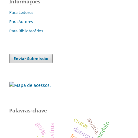
Informações
Para Leitores
Para Autores
Para Bibliotecários
Enviar Submissão
Palavras-chave
custas
anistia.
modelo
goiás