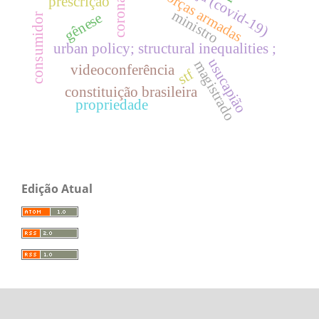
coronavírus
doença (covid-19)
forças armadas
prescrição
ministro
gênese
consumidor
urban policy; structural inequalities ;
usucapião
magistrado
videoconferência
stf
constituição brasileira
propriedade
Edição Atual