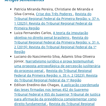
Patricia Miranda Pereira, Christiane de Miranda e
Silva Correia,
Crise dos Três Poderes
,
Revista do
Tribunal Regional Federal da Primeira Região: v. 37 n.
1 (2025): Revista do Tribunal Regional Federal da
Primeira Região
Luiza Fernandes Carlos,
A teoria da imputação
objetiva no direito penal brasileiro
,
Revista do
Tribunal Regional Federal da Primeira Região: v. 31 n.
2 (2019): Revista do Tribunal Regional Federal da 1ª
Região
Luciano do Nascimento Silva, Ádamis Silva Oliveira
Júnior,
Narrativismo jurídico e prova testemunhal:
uma proposta antropofágica de percepção jusliterária
do processo penal
,
Revista do Tribunal Regional
Federal da Primeira Região: v. 35 n. 2 (2023): Revista
do Tribunal Regional Federal da 1ª Região
Edilson Enedino das Chagas,
A aplicação coordenada
das teses firmadas nos temas 452 do Supremo
Tribunal Federal e 955 do Superior Tribunal de Justiça
para afirmação da previdência complementar como
direito fundamental
,
Revista do Tribunal Regional