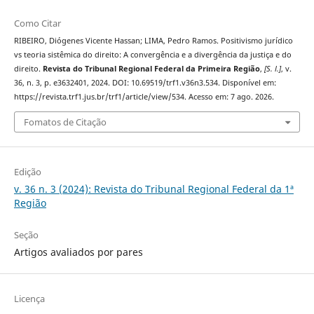
Como Citar
RIBEIRO, Diógenes Vicente Hassan; LIMA, Pedro Ramos. Positivismo jurídico
vs teoria sistêmica do direito: A convergência e a divergência da justiça e do
direito.
Revista do Tribunal Regional Federal da Primeira Região
,
[S. l.]
, v.
36, n. 3, p. e3632401, 2024. DOI: 10.69519/trf1.v36n3.534. Disponível em:
https://revista.trf1.jus.br/trf1/article/view/534. Acesso em: 7 ago. 2026.
Fomatos de Citação
Edição
v. 36 n. 3 (2024): Revista do Tribunal Regional Federal da 1ª
Região
Seção
Artigos avaliados por pares
Licença