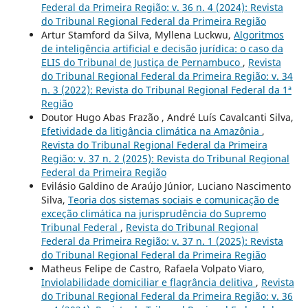
Federal da Primeira Região: v. 36 n. 4 (2024): Revista
do Tribunal Regional Federal da Primeira Região
Artur Stamford da Silva, Myllena Luckwu,
Algoritmos
de inteligência artificial e decisão jurídica: o caso da
ELIS do Tribunal de Justiça de Pernambuco
,
Revista
do Tribunal Regional Federal da Primeira Região: v. 34
n. 3 (2022): Revista do Tribunal Regional Federal da 1ª
Região
Doutor Hugo Abas Frazão , André Luís Cavalcanti Silva,
Efetividade da litigância climática na Amazônia
,
Revista do Tribunal Regional Federal da Primeira
Região: v. 37 n. 2 (2025): Revista do Tribunal Regional
Federal da Primeira Região
Evilásio Galdino de Araújo Júnior, Luciano Nascimento
Silva,
Teoria dos sistemas sociais e comunicação de
exceção climática na jurisprudência do Supremo
Tribunal Federal
,
Revista do Tribunal Regional
Federal da Primeira Região: v. 37 n. 1 (2025): Revista
do Tribunal Regional Federal da Primeira Região
Matheus Felipe de Castro, Rafaela Volpato Viaro,
Inviolabilidade domiciliar e flagrância delitiva
,
Revista
do Tribunal Regional Federal da Primeira Região: v. 36