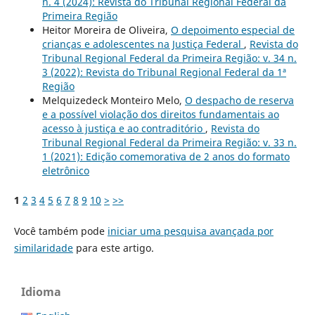
n. 4 (2024): Revista do Tribunal Regional Federal da
Primeira Região
Heitor Moreira de Oliveira,
O depoimento especial de
crianças e adolescentes na Justiça Federal
,
Revista do
Tribunal Regional Federal da Primeira Região: v. 34 n.
3 (2022): Revista do Tribunal Regional Federal da 1ª
Região
Melquizedeck Monteiro Melo,
O despacho de reserva
e a possível violação dos direitos fundamentais ao
acesso à justiça e ao contraditório
,
Revista do
Tribunal Regional Federal da Primeira Região: v. 33 n.
1 (2021): Edição comemorativa de 2 anos do formato
eletrônico
1
2
3
4
5
6
7
8
9
10
>
>>
Você também pode
iniciar uma pesquisa avançada por
similaridade
para este artigo.
Idioma