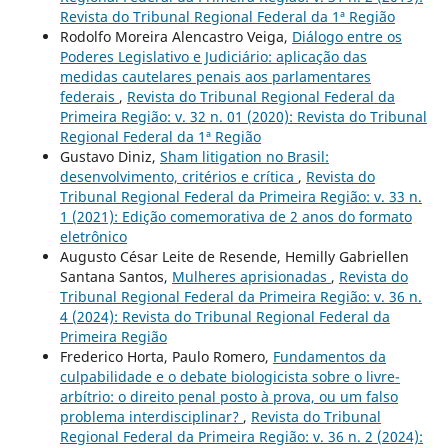
Revista do Tribunal Regional Federal da 1ª Região
Rodolfo Moreira Alencastro Veiga,
Diálogo entre os
Poderes Legislativo e Judiciário: aplicação das
medidas cautelares penais aos parlamentares
federais
,
Revista do Tribunal Regional Federal da
Primeira Região: v. 32 n. 01 (2020): Revista do Tribunal
Regional Federal da 1ª Região
Gustavo Diniz,
Sham litigation no Brasil:
desenvolvimento, critérios e crítica
,
Revista do
Tribunal Regional Federal da Primeira Região: v. 33 n.
1 (2021): Edição comemorativa de 2 anos do formato
eletrônico
Augusto César Leite de Resende, Hemilly Gabriellen
Santana Santos,
Mulheres aprisionadas
,
Revista do
Tribunal Regional Federal da Primeira Região: v. 36 n.
4 (2024): Revista do Tribunal Regional Federal da
Primeira Região
Frederico Horta, Paulo Romero,
Fundamentos da
culpabilidade e o debate biologicista sobre o livre-
arbítrio: o direito penal posto à prova, ou um falso
problema interdisciplinar?
,
Revista do Tribunal
Regional Federal da Primeira Região: v. 36 n. 2 (2024):