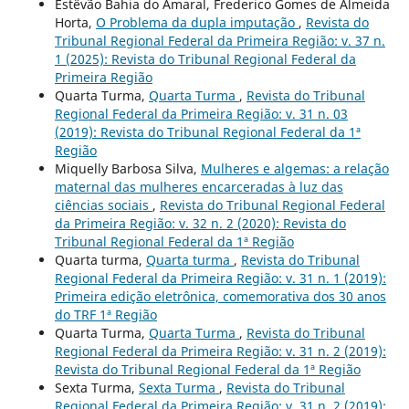
Estêvão Bahia do Amaral, Frederico Gomes de Almeida
Horta,
O Problema da dupla imputação
,
Revista do
Tribunal Regional Federal da Primeira Região: v. 37 n.
1 (2025): Revista do Tribunal Regional Federal da
Primeira Região
Quarta Turma,
Quarta Turma
,
Revista do Tribunal
Regional Federal da Primeira Região: v. 31 n. 03
(2019): Revista do Tribunal Regional Federal da 1ª
Região
Miquelly Barbosa Silva,
Mulheres e algemas: a relação
maternal das mulheres encarceradas à luz das
ciências sociais
,
Revista do Tribunal Regional Federal
da Primeira Região: v. 32 n. 2 (2020): Revista do
Tribunal Regional Federal da 1ª Região
Quarta turma,
Quarta turma
,
Revista do Tribunal
Regional Federal da Primeira Região: v. 31 n. 1 (2019):
Primeira edição eletrônica, comemorativa dos 30 anos
do TRF 1ª Região
Quarta Turma,
Quarta Turma
,
Revista do Tribunal
Regional Federal da Primeira Região: v. 31 n. 2 (2019):
Revista do Tribunal Regional Federal da 1ª Região
Sexta Turma,
Sexta Turma
,
Revista do Tribunal
Regional Federal da Primeira Região: v. 31 n. 2 (2019):