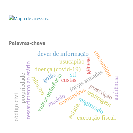
Palavras-chave
consumidor
dever de informação
gênese
usucapião
ressarcimento ao erário
doença (covid-19)
forças armadas
goiás
stf
videoconferência
propriedade
ministro
audiência
custas
prescrição
coronavírus
arbitragem
código civil
modelo
magistrado
anistia.
execução fiscal.