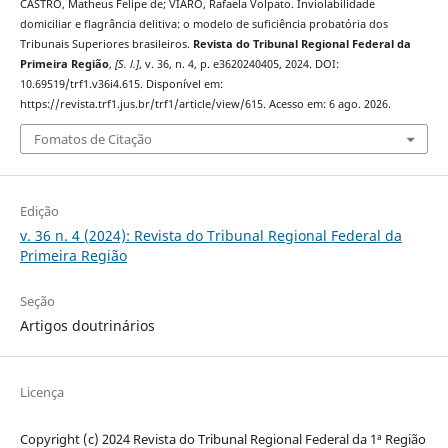
CASTRO, Matheus Felipe de; VIARO, Rafaela Volpato. Inviolabilidade
domiciliar e flagrância delitiva: o modelo de suficiência probatória dos
Tribunais Superiores brasileiros.
Revista do Tribunal Regional Federal da
Primeira Região
,
[S. l.]
, v. 36, n. 4, p. e3620240405, 2024. DOI:
10.69519/trf1.v36i4.615. Disponível em:
https://revista.trf1.jus.br/trf1/article/view/615. Acesso em: 6 ago. 2026.
Fomatos de Citação
Edição
v. 36 n. 4 (2024): Revista do Tribunal Regional Federal da
Primeira Região
Seção
Artigos doutrinários
Licença
Copyright (c) 2024 Revista do Tribunal Regional Federal da 1ª Região