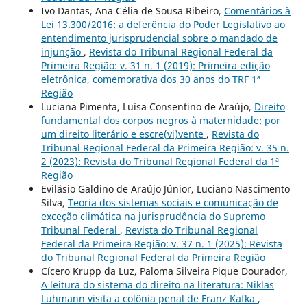
Ivo Dantas, Ana Célia de Sousa Ribeiro,
Comentários à
Lei 13.300/2016: a deferência do Poder Legislativo ao
entendimento jurisprudencial sobre o mandado de
injunção
,
Revista do Tribunal Regional Federal da
Primeira Região: v. 31 n. 1 (2019): Primeira edição
eletrônica, comemorativa dos 30 anos do TRF 1ª
Região
Luciana Pimenta, Luísa Consentino de Araújo,
Direito
fundamental dos corpos negros à maternidade: por
um direito literário e escre(vi)vente
,
Revista do
Tribunal Regional Federal da Primeira Região: v. 35 n.
2 (2023): Revista do Tribunal Regional Federal da 1ª
Região
Evilásio Galdino de Araújo Júnior, Luciano Nascimento
Silva,
Teoria dos sistemas sociais e comunicação de
exceção climática na jurisprudência do Supremo
Tribunal Federal
,
Revista do Tribunal Regional
Federal da Primeira Região: v. 37 n. 1 (2025): Revista
do Tribunal Regional Federal da Primeira Região
Cícero Krupp da Luz, Paloma Silveira Pique Dourador,
A leitura do sistema do direito na literatura: Niklas
Luhmann visita a colônia penal de Franz Kafka
,