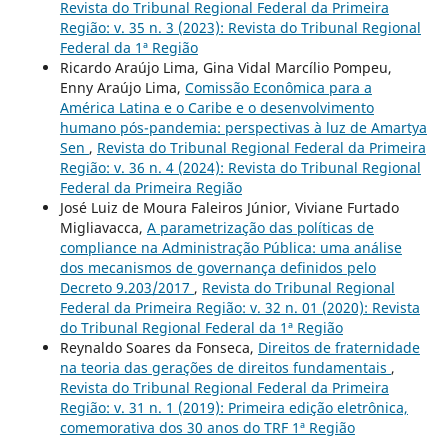
Revista do Tribunal Regional Federal da Primeira
Região: v. 35 n. 3 (2023): Revista do Tribunal Regional
Federal da 1ª Região
Ricardo Araújo Lima, Gina Vidal Marcílio Pompeu,
Enny Araújo Lima,
Comissão Econômica para a
América Latina e o Caribe e o desenvolvimento
humano pós-pandemia: perspectivas à luz de Amartya
Sen
,
Revista do Tribunal Regional Federal da Primeira
Região: v. 36 n. 4 (2024): Revista do Tribunal Regional
Federal da Primeira Região
José Luiz de Moura Faleiros Júnior, Viviane Furtado
Migliavacca,
A parametrização das políticas de
compliance na Administração Pública: uma análise
dos mecanismos de governança definidos pelo
Decreto 9.203/2017
,
Revista do Tribunal Regional
Federal da Primeira Região: v. 32 n. 01 (2020): Revista
do Tribunal Regional Federal da 1ª Região
Reynaldo Soares da Fonseca,
Direitos de fraternidade
na teoria das gerações de direitos fundamentais
,
Revista do Tribunal Regional Federal da Primeira
Região: v. 31 n. 1 (2019): Primeira edição eletrônica,
comemorativa dos 30 anos do TRF 1ª Região