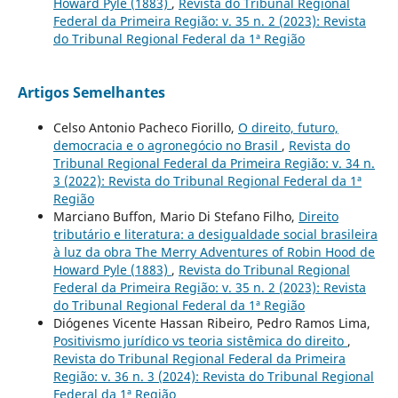
Howard Pyle (1883)
,
Revista do Tribunal Regional
Federal da Primeira Região: v. 35 n. 2 (2023): Revista
do Tribunal Regional Federal da 1ª Região
Artigos Semelhantes
Celso Antonio Pacheco Fiorillo,
O direito, futuro,
democracia e o agronegócio no Brasil
,
Revista do
Tribunal Regional Federal da Primeira Região: v. 34 n.
3 (2022): Revista do Tribunal Regional Federal da 1ª
Região
Marciano Buffon, Mario Di Stefano Filho,
Direito
tributário e literatura: a desigualdade social brasileira
à luz da obra The Merry Adventures of Robin Hood de
Howard Pyle (1883)
,
Revista do Tribunal Regional
Federal da Primeira Região: v. 35 n. 2 (2023): Revista
do Tribunal Regional Federal da 1ª Região
Diógenes Vicente Hassan Ribeiro, Pedro Ramos Lima,
Positivismo jurídico vs teoria sistêmica do direito
,
Revista do Tribunal Regional Federal da Primeira
Região: v. 36 n. 3 (2024): Revista do Tribunal Regional
Federal da 1ª Região