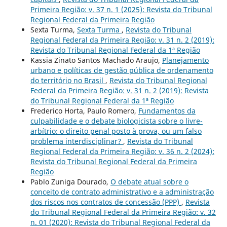
Primeira Região: v. 37 n. 1 (2025): Revista do Tribunal
Regional Federal da Primeira Região
Sexta Turma,
Sexta Turma
,
Revista do Tribunal
Regional Federal da Primeira Região: v. 31 n. 2 (2019):
Revista do Tribunal Regional Federal da 1ª Região
Kassia Zinato Santos Machado Araujo,
Planejamento
urbano e políticas de gestão pública de ordenamento
do território no Brasil
,
Revista do Tribunal Regional
Federal da Primeira Região: v. 31 n. 2 (2019): Revista
do Tribunal Regional Federal da 1ª Região
Frederico Horta, Paulo Romero,
Fundamentos da
culpabilidade e o debate biologicista sobre o livre-
arbítrio: o direito penal posto à prova, ou um falso
problema interdisciplinar?
,
Revista do Tribunal
Regional Federal da Primeira Região: v. 36 n. 2 (2024):
Revista do Tribunal Regional Federal da Primeira
Região
Pablo Zuniga Dourado,
O debate atual sobre o
conceito de contrato administrativo e a administração
dos riscos nos contratos de concessão (PPP)
,
Revista
do Tribunal Regional Federal da Primeira Região: v. 32
n. 01 (2020): Revista do Tribunal Regional Federal da