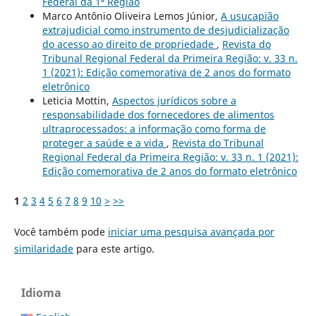
Federal da 1ª Região
Marco Antônio Oliveira Lemos Júnior,
A usucapião
extrajudicial como instrumento de desjudicialização
do acesso ao direito de propriedade
,
Revista do
Tribunal Regional Federal da Primeira Região: v. 33 n.
1 (2021): Edição comemorativa de 2 anos do formato
eletrônico
Leticia Mottin,
Aspectos jurídicos sobre a
responsabilidade dos fornecedores de alimentos
ultraprocessados: a informação como forma de
proteger a saúde e a vida
,
Revista do Tribunal
Regional Federal da Primeira Região: v. 33 n. 1 (2021):
Edição comemorativa de 2 anos do formato eletrônico
1
2
3
4
5
6
7
8
9
10
>
>>
Você também pode
iniciar uma pesquisa avançada por
similaridade
para este artigo.
Idioma