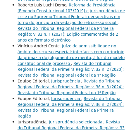
Roberto Luis Luchi Demo,
Reforma da Previdência
(Emenda Constitucional 103/2019) e jurisprudência de
crise no Supremo Tribunal Federal: perspectivas em
torno do princípio da vedação do retrocesso social
,
Revista do Tribunal Regional Federal da Primeira
Região: v. 33 n. 1 (2021): Edição comemorativa de 2
anos do formato eletrônico
Vinícius Andrei Conte,
Juízo de admissibilidade no
âmbito do recurso especial: interfaces com o princípio
da primazia do julgamento de mérito, à luz do modelo
constitucional de processo
,
Revista do Tribunal
Regional Federal da Primeira Região: v. 32 n. 2 (2020):
Revista do Tribunal Regional Federal da 1ª Região
Equipe Editorial,
Jurisprudência
,
Revista do Tribunal
Regional Federal da Primeira Região: v. 36 n. 3 (2024):
Revista do Tribunal Regional Federal da 1ª Região
Equipe Editorial,
Jurisprudência
,
Revista do Tribunal
Regional Federal da Primeira Região: v. 36 n. 2 (2024):
Revista do Tribunal Regional Federal da Primeira
Região
Jurisprudência,
Jurisprudência selecionada
,
Revista
do Tribunal Regional Federal da Primeira Região: v. 33