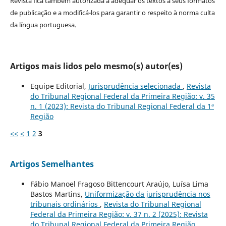
Revista fica também autorizada a adequar os textos a seus formatos
de publicação e a modificá-los para garantir o respeito à norma culta
da língua portuguesa.
Artigos mais lidos pelo mesmo(s) autor(es)
Equipe Editorial,
Jurisprudência selecionada
,
Revista
do Tribunal Regional Federal da Primeira Região: v. 35
n. 1 (2023): Revista do Tribunal Regional Federal da 1ª
Região
<<
<
1
2
3
Artigos Semelhantes
Fábio Manoel Fragoso Bittencourt Araújo, Luísa Lima
Bastos Martins,
Uniformização da jurisprudência nos
tribunais ordinários
,
Revista do Tribunal Regional
Federal da Primeira Região: v. 37 n. 2 (2025): Revista
do Tribunal Regional Federal da Primeira Região