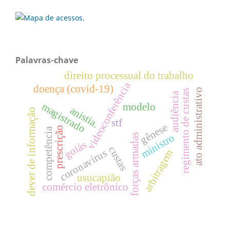
Palavras-chave
direito processual do trabalho
videoconferência
doença (covid-19)
ato administrativo
regimento de custas
audiência
magistrado
modelo
anistia.
dever de informação
stf
gênese
prescrição
competência
ministro
forças armadas
goiás
custas
coronavírus
arbitragem
usucapião
comércio eletrônico