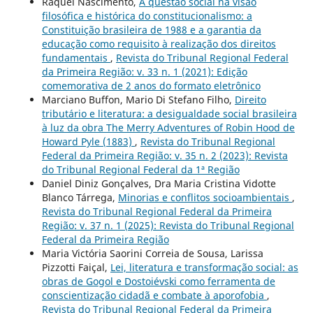
Raquel Nascimento,
A questão social na visão
filosófica e histórica do constitucionalismo: a
Constituição brasileira de 1988 e a garantia da
educação como requisito à realização dos direitos
fundamentais
,
Revista do Tribunal Regional Federal
da Primeira Região: v. 33 n. 1 (2021): Edição
comemorativa de 2 anos do formato eletrônico
Marciano Buffon, Mario Di Stefano Filho,
Direito
tributário e literatura: a desigualdade social brasileira
à luz da obra The Merry Adventures of Robin Hood de
Howard Pyle (1883)
,
Revista do Tribunal Regional
Federal da Primeira Região: v. 35 n. 2 (2023): Revista
do Tribunal Regional Federal da 1ª Região
Daniel Diniz Gonçalves, Dra Maria Cristina Vidotte
Blanco Tárrega,
Minorias e conflitos socioambientais
,
Revista do Tribunal Regional Federal da Primeira
Região: v. 37 n. 1 (2025): Revista do Tribunal Regional
Federal da Primeira Região
Maria Victória Saorini Correia de Sousa, Larissa
Pizzotti Faiçal,
Lei, literatura e transformação social: as
obras de Gogol e Dostoiévski como ferramenta de
conscientização cidadã e combate à aporofobia
,
Revista do Tribunal Regional Federal da Primeira