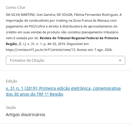
Como Citar
DA SILVA MARTINS, Ives Gandra; DE SOUZA, Fátima Fernandes Rodrigues. A
importação de combustíveis por trading na Zona Franca de Manaus com
pagamento de PIS/Cofins e direito à distribuidora de aproveitamento do
crédito em suas vendas de produto não constitui planejamento tributário
nem é vedada por lei.
Revista do Tribunal Regional Federal da Primeira
Região
,
[S. l.]
, v. 31, n. 1, p. 44–55, 2019. Disponível em:
https://revista.trf1.jus.br/trf1/article/view/13. Acesso em: 7 ago. 2026.
Fomatos de Citação
Edição
v. 31 n. 1 (2019): Primeira edição eletrônica, comemorativa
dos 30 anos do TRF 1ª Região
Seção
Artigos doutrinários