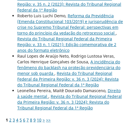
Região: v. 35 n. 2 (2023): Revista do Tribunal Regional
Federal da 1ª Região
Roberto Luis Luchi Demo,
Reforma da Previdência
(Emenda Constitucional 103/2019) e jurisprudência de
crise no Supremo Tribunal Federal: perspectivas em
torno do princípio da vedação do retrocesso social
,
Revista do Tribunal Regional Federal da Primeira
Região: v. 33 n. 1 (2021): Edição comemorativa de 2
anos do formato eletrônico
Raul Lopes de Araújo Neto, Rodrigo Lustosa Veras,
Carlos Henrique Gonçalves de Sousa,
A incidência do
fenômeno do backlash na proteção previdenciária do
menor sob guarda
,
Revista do Tribunal Regional
Federal da Primeira Região: v. 36 n. 3 (2024): Revista
do Tribunal Regional Federal da 1ª Região
Leonellea Pereira, Maitê Dourado Damasceno,
Direito
à saúde mental
,
Revista do Tribunal Regional Federal
da Primeira Região: v. 36 n. 3 (2024): Revista do
Tribunal Regional Federal da 1ª Região
1
2
3
4
5
6
7
8
9
10
>
>>