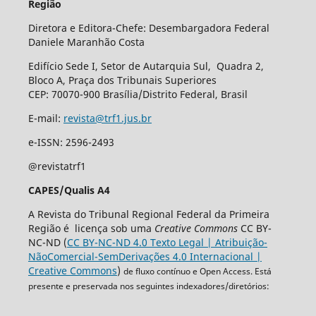
Região
Diretora e Editora-Chefe: Desembargadora Federal
Daniele Maranhão Costa
Edifício Sede I, Setor de Autarquia Sul, Quadra 2,
Bloco A, Praça dos Tribunais Superiores
CEP: 70070-900 Brasília/Distrito Federal, Brasil
E-mail:
revista@trf1.jus.br
e-ISSN: 2596-2493
@revistatrf1
CAPES/Qualis A4
A Revista do Tribunal Regional Federal da Primeira
Região é licença sob uma
Creative Commons
CC BY-
NC-ND (
CC BY-NC-ND 4.0 Texto Legal | Atribuição-
NãoComercial-SemDerivações 4.0 Internacional |
Creative Commons
)
de fluxo contínuo e Open Access. Está
presente e preservada nos seguintes indexadores/diretórios: