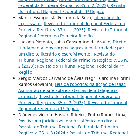
Federal da Primeira Região: v. 35 n. 2 (2023): Revista
do Tribunal Regional Federal da 1ª Região
Márcio Evangelista Ferreira da Silva,
Liberdade de
expressão:
,
Revista do Tribunal Regional Federal da
Primeira Região: v. 37 n. 1 (2025): Revista do Tribunal
Regional Federal da Primeira Região
Luciana Pimenta, Luísa Consentino de Araújo,
Direito
fundamental dos corpos negros à maternidade: por
um direito literário e escre(vi)vente
,
Revista do
Tribunal Regional Federal da Primeira Região: v. 35 n.
2 (2023): Revista do Tribunal Regional Federal da 1ª
Região
Sergio Marcos Carvalho de Ávila Negri, Carolina Fiorini
Ramos Giovanini,
Leis da robótica: da ficção de Isaac
Asimov ao debate sobre sistemas de inteligência
artificial
,
Revista do Tribunal Regional Federal da
Primeira Região: v. 35 n. 2 (2023): Revista do Tribunal
Regional Federal da 1ª Região
Diógenes Vicente Hassan Ribeiro, Pedro Ramos Lima,
Positivismo jurídico vs teoria sistêmica do direito
,
Revista do Tribunal Regional Federal da Primeira
Região: v. 36 n. 3 (2024): Revista do Tribunal Regional