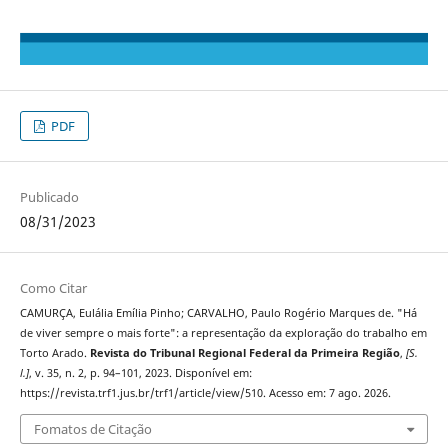
PDF
Publicado
08/31/2023
Como Citar
CAMURÇA, Eulália Emília Pinho; CARVALHO, Paulo Rogério Marques de. "Há
de viver sempre o mais forte": a representação da exploração do trabalho em
Torto Arado.
Revista do Tribunal Regional Federal da Primeira Região
,
[S.
l.]
, v. 35, n. 2, p. 94–101, 2023. Disponível em:
https://revista.trf1.jus.br/trf1/article/view/510. Acesso em: 7 ago. 2026.
Fomatos de Citação