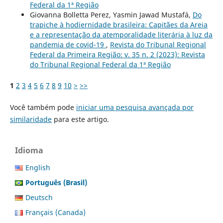
Federal da 1ª Região
Giovanna Bolletta Perez, Yasmin Jawad Mustafá,
Do
trapiche à hodiernidade brasileira: Capitães da Areia
e a representação da atemporalidade literária à luz da
pandemia de covid-19
,
Revista do Tribunal Regional
Federal da Primeira Região: v. 35 n. 2 (2023): Revista
do Tribunal Regional Federal da 1ª Região
1
2
3
4
5
6
7
8
9
10
>
>>
Você também pode
iniciar uma pesquisa avançada por
similaridade
para este artigo.
Idioma
English
Português (Brasil)
Deutsch
Français (Canada)