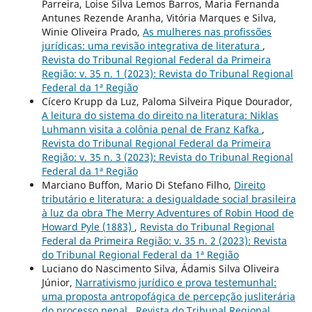
Parreira, Loise Silva Lemos Barros, Maria Fernanda
Antunes Rezende Aranha, Vitória Marques e Silva,
Winie Oliveira Prado,
As mulheres nas profissões
jurídicas: uma revisão integrativa de literatura
,
Revista do Tribunal Regional Federal da Primeira
Região: v. 35 n. 1 (2023): Revista do Tribunal Regional
Federal da 1ª Região
Cícero Krupp da Luz, Paloma Silveira Pique Dourador,
A leitura do sistema do direito na literatura: Niklas
Luhmann visita a colônia penal de Franz Kafka
,
Revista do Tribunal Regional Federal da Primeira
Região: v. 35 n. 3 (2023): Revista do Tribunal Regional
Federal da 1ª Região
Marciano Buffon, Mario Di Stefano Filho,
Direito
tributário e literatura: a desigualdade social brasileira
à luz da obra The Merry Adventures of Robin Hood de
Howard Pyle (1883)
,
Revista do Tribunal Regional
Federal da Primeira Região: v. 35 n. 2 (2023): Revista
do Tribunal Regional Federal da 1ª Região
Luciano do Nascimento Silva, Ádamis Silva Oliveira
Júnior,
Narrativismo jurídico e prova testemunhal:
uma proposta antropofágica de percepção jusliterária
do processo penal
,
Revista do Tribunal Regional