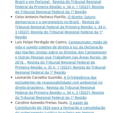
Brasil e em Portugal
,
Revista do Tribunal Regional
Federal da Primeira Região: v. 34 n. 1 (2022): Revista
do Tribunal Regional Federal da 1ª Região
Celso Antonio Pacheco Fiorillo,
O direito, futuro,
democracia e o agronegócio no Brasil
,
Revista do
Tribunal Regional Federal da Primeira Região: v. 34 n.
3 (2022): Revista do Tribunal Regional Federal da 1ª
Região
Luís Felipe Perdigão de Castro,
Campesinato: modo de
vida e sujeito coletivo de direito à luz da Declaração
das Nações Unidas sobre os Direitos dos Camponeses
e Outras Pessoas que Trabalham nas Áreas Rurais, de
2018.
,
Revista do Tribunal Regional Federal da
Primeira Região: v. 35 n. 1 (2023): Revista do Tribunal
Regional Federal da 1ª Região
Leonardo Carvalho Gusmão,
A (ir)relevância das
excludentes de responsabilidade civil ambiental no
direito brasileiro
,
Revista do Tribunal Regional
Federal da Primeira Região: v. 34 n. 2 (2022): Revista
do Tribunal Regional Federal da 1ª Região
Caroline Azevedo Freitas Souto,
O papel da
Constituição de 1824 para a formação e consolidação
do ordenamento jurídico brasileiro em tempos