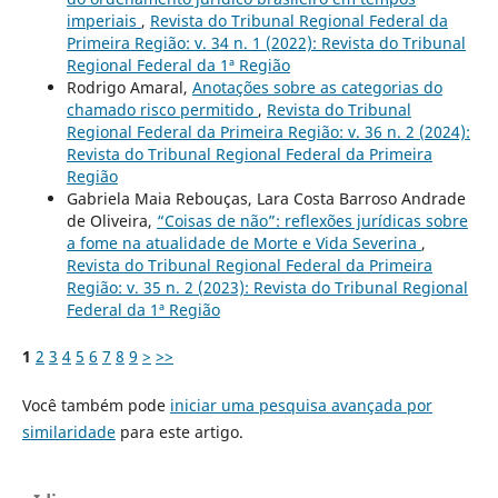
imperiais
,
Revista do Tribunal Regional Federal da
Primeira Região: v. 34 n. 1 (2022): Revista do Tribunal
Regional Federal da 1ª Região
Rodrigo Amaral,
Anotações sobre as categorias do
chamado risco permitido
,
Revista do Tribunal
Regional Federal da Primeira Região: v. 36 n. 2 (2024):
Revista do Tribunal Regional Federal da Primeira
Região
Gabriela Maia Rebouças, Lara Costa Barroso Andrade
de Oliveira,
“Coisas de não”: reflexões jurídicas sobre
a fome na atualidade de Morte e Vida Severina
,
Revista do Tribunal Regional Federal da Primeira
Região: v. 35 n. 2 (2023): Revista do Tribunal Regional
Federal da 1ª Região
1
2
3
4
5
6
7
8
9
>
>>
Você também pode
iniciar uma pesquisa avançada por
similaridade
para este artigo.