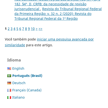
182, §4º, II, CRFB: da necessidade de revisão
jurisprudencial
,
Revista do Tribunal Regional Federal
da Primeira Região: v. 32 n. 2 (2020): Revista do
Tribunal Regional Federal da 1ª Região
1
2
3
4
5
6
7
8
9
10
>
>>
Você também pode
iniciar uma pesquisa avançada por
similaridade
para este artigo.
Idioma
English
Português (Brasil)
Deutsch
Français (Canada)
Italiano