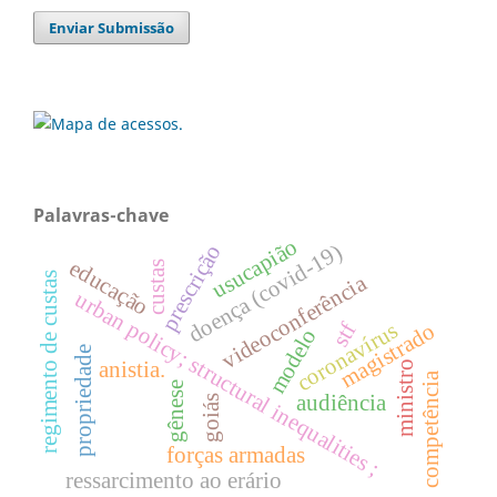
Enviar Submissão
Palavras-chave
usucapião
doença (covid-19)
prescrição
educação
custas
regimento de custas
videoconferência
urban policy; structural inequalities ;
coronavírus
magistrado
stf
modelo
propriedade
anistia.
ministro
competência
gênese
audiência
goiás
forças armadas
ressarcimento ao erário