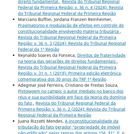
direito fundamental
,
Revista do Tribunal Regional
Federal da Primeira Região: v. 36 n. 4 (2024): Revista
do Tribunal Regional Federal da Primeira Região
Marciano Buffon, Jordana Franzen Reinheimer,
Pragmatismo e modulação de efeitos em controle de
constitucionalidade envolvendo matéria tributária
,
Revista do Tribunal Regional Federal da Primeira
Região: v. 36 n. 3 (2024): Revista do Tribunal Regional
Federal da 1ª Região
Reynaldo Soares da Fonseca,
Direitos de fraternidade
na teoria das gerações de direitos fundamentais
,
Revista do Tribunal Regional Federal da Primeira
Região: v. 31 n. 1 (2019): Primeira edição eletrônica,
comemorativa dos 30 anos do TRF 1ª Região
Adegmar José Ferreira, Cristiano de Freitas Souza,
Pistolagem no campo: o autor mediato no banco dos
réus e sua punibilidade em face da teoria do domínio
do fato
,
Revista do Tribunal Regional Federal da
Primeira Região: v. 36 n. 2 (2024): Revista do Tribunal
Regional Federal da Primeira Região
Juana Rizzatti Mendes,
A inconstitucionalidade da
tributação do fato gerador “propriedade de imóvel
não-edificado” pelas regras dos artigos 156, §1º, II, e