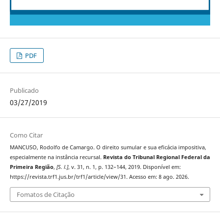
PDF
Publicado
03/27/2019
Como Citar
MANCUSO, Rodolfo de Camargo. O direito sumular e sua eficácia impositiva,
especialmente na instância recursal.
Revista do Tribunal Regional Federal da
Primeira Região
,
[S. l.]
, v. 31, n. 1, p. 132–144, 2019. Disponível em:
https://revista.trf1.jus.br/trf1/article/view/31. Acesso em: 8 ago. 2026.
Fomatos de Citação