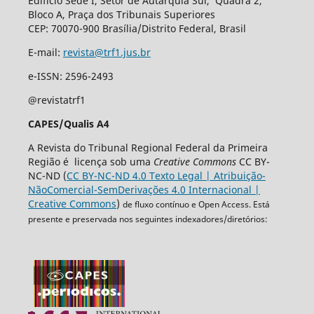
Edifício Sede I, Setor de Autarquia Sul, Quadra 2,
Bloco A, Praça dos Tribunais Superiores
CEP: 70070-900 Brasília/Distrito Federal, Brasil
E-mail:
revista@trf1.jus.br
e-ISSN: 2596-2493
@revistatrf1
CAPES/Qualis A4
A Revista do Tribunal Regional Federal da Primeira
Região é licença sob uma
Creative Commons
CC BY-
NC-ND (
CC BY-NC-ND 4.0 Texto Legal | Atribuição-
NãoComercial-SemDerivações 4.0 Internacional |
Creative Commons
)
de fluxo contínuo e Open Access. Está
presente e preservada nos seguintes indexadores/diretórios: