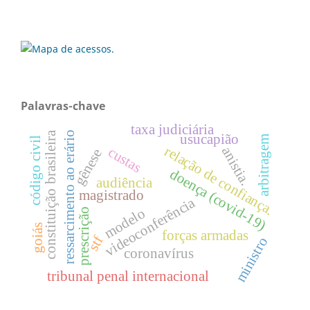
Palavras-chave
taxa judiciária
ressarcimento ao erário
constituição brasileira
usucapião
arbitragem
código civil
relação de confiança.
custas
anistia.
gênese
doença (covid-19)
audiência
magistrado
videoconferência
modelo
prescrição
goiás
forças armadas
stf
ministro
coronavírus
tribunal penal internacional