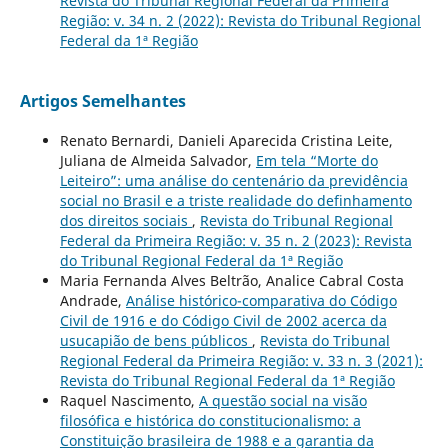
Revista do Tribunal Regional Federal da Primeira
Região: v. 34 n. 2 (2022): Revista do Tribunal Regional
Federal da 1ª Região
Artigos Semelhantes
Renato Bernardi, Danieli Aparecida Cristina Leite,
Juliana de Almeida Salvador,
Em tela “Morte do
Leiteiro”: uma análise do centenário da previdência
social no Brasil e a triste realidade do definhamento
dos direitos sociais
,
Revista do Tribunal Regional
Federal da Primeira Região: v. 35 n. 2 (2023): Revista
do Tribunal Regional Federal da 1ª Região
Maria Fernanda Alves Beltrão, Analice Cabral Costa
Andrade,
Análise histórico-comparativa do Código
Civil de 1916 e do Código Civil de 2002 acerca da
usucapião de bens públicos
,
Revista do Tribunal
Regional Federal da Primeira Região: v. 33 n. 3 (2021):
Revista do Tribunal Regional Federal da 1ª Região
Raquel Nascimento,
A questão social na visão
filosófica e histórica do constitucionalismo: a
Constituição brasileira de 1988 e a garantia da