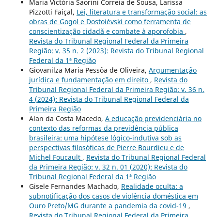
Maria Victória Saorini Correia de Sousa, Larissa
Pizzotti Faiçal,
Lei, literatura e transformação social: as
obras de Gogol e Dostoiévski como ferramenta de
conscientização cidadã e combate à aporofobia
,
Revista do Tribunal Regional Federal da Primeira
Região: v. 35 n. 2 (2023): Revista do Tribunal Regional
Federal da 1ª Região
Giovanilza Maria Pessôa de Oliveira,
Argumentação
jurídica e fundamentação em direito
,
Revista do
Tribunal Regional Federal da Primeira Região: v. 36 n.
4 (2024): Revista do Tribunal Regional Federal da
Primeira Região
Alan da Costa Macedo,
A educação previdenciária no
contexto das reformas da previdência pública
brasileira: uma hipótese lógico-indutiva sob as
perspectivas filosóficas de Pierre Bourdieu e de
Michel Foucault
,
Revista do Tribunal Regional Federal
da Primeira Região: v. 32 n. 01 (2020): Revista do
Tribunal Regional Federal da 1ª Região
Gisele Fernandes Machado,
Realidade oculta: a
subnotificação dos casos de violência doméstica em
Ouro Preto/MG durante a pandemia da covid-19
,
Revista do Tribunal Regional Federal da Primeira