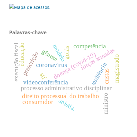
Palavras-chave
execução fiscal.
educação
modelo
competência
goiás
forças armadas
gênese
prescrição
doença (covid-19)
magistrado
audiência
coronavírus
custas
stf
videoconferência
processo administrativo disciplinar
direito processual do trabalho
ministro
anistia.
consumidor