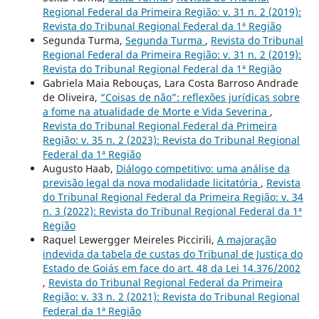
Regional Federal da Primeira Região: v. 31 n. 2 (2019):
Revista do Tribunal Regional Federal da 1ª Região
Segunda Turma,
Segunda Turma
,
Revista do Tribunal
Regional Federal da Primeira Região: v. 31 n. 2 (2019):
Revista do Tribunal Regional Federal da 1ª Região
Gabriela Maia Rebouças, Lara Costa Barroso Andrade
de Oliveira,
“Coisas de não”: reflexões jurídicas sobre
a fome na atualidade de Morte e Vida Severina
,
Revista do Tribunal Regional Federal da Primeira
Região: v. 35 n. 2 (2023): Revista do Tribunal Regional
Federal da 1ª Região
Augusto Haab,
Diálogo competitivo: uma análise da
previsão legal da nova modalidade licitatória
,
Revista
do Tribunal Regional Federal da Primeira Região: v. 34
n. 3 (2022): Revista do Tribunal Regional Federal da 1ª
Região
Raquel Lewergger Meireles Piccirili,
A majoração
indevida da tabela de custas do Tribunal de Justiça do
Estado de Goiás em face do art. 48 da Lei 14.376/2002
,
Revista do Tribunal Regional Federal da Primeira
Região: v. 33 n. 2 (2021): Revista do Tribunal Regional
Federal da 1ª Região