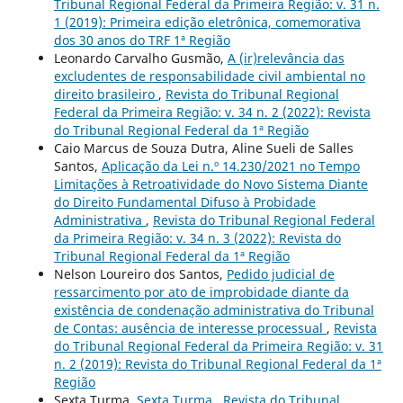
Tribunal Regional Federal da Primeira Região: v. 31 n.
1 (2019): Primeira edição eletrônica, comemorativa
dos 30 anos do TRF 1ª Região
Leonardo Carvalho Gusmão,
A (ir)relevância das
excludentes de responsabilidade civil ambiental no
direito brasileiro
,
Revista do Tribunal Regional
Federal da Primeira Região: v. 34 n. 2 (2022): Revista
do Tribunal Regional Federal da 1ª Região
Caio Marcus de Souza Dutra, Aline Sueli de Salles
Santos,
Aplicação da Lei n.º 14.230/2021 no Tempo
Limitações à Retroatividade do Novo Sistema Diante
do Direito Fundamental Difuso à Probidade
Administrativa
,
Revista do Tribunal Regional Federal
da Primeira Região: v. 34 n. 3 (2022): Revista do
Tribunal Regional Federal da 1ª Região
Nelson Loureiro dos Santos,
Pedido judicial de
ressarcimento por ato de improbidade diante da
existência de condenação administrativa do Tribunal
de Contas: ausência de interesse processual
,
Revista
do Tribunal Regional Federal da Primeira Região: v. 31
n. 2 (2019): Revista do Tribunal Regional Federal da 1ª
Região
Sexta Turma,
Sexta Turma
,
Revista do Tribunal