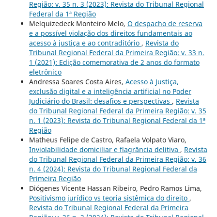
Região: v. 35 n. 3 (2023): Revista do Tribunal Regional
Federal da 1ª Região
Melquizedeck Monteiro Melo,
O despacho de reserva
e a possível violação dos direitos fundamentais ao
acesso à justiça e ao contraditório
,
Revista do
Tribunal Regional Federal da Primeira Região: v. 33 n.
1 (2021): Edição comemorativa de 2 anos do formato
eletrônico
Andressa Soares Costa Aires,
Acesso à Justiça,
exclusão digital e a inteligência artificial no Poder
Judiciário do Brasil: desafios e perspectivas
,
Revista
do Tribunal Regional Federal da Primeira Região: v. 35
n. 1 (2023): Revista do Tribunal Regional Federal da 1ª
Região
Matheus Felipe de Castro, Rafaela Volpato Viaro,
Inviolabilidade domiciliar e flagrância delitiva
,
Revista
do Tribunal Regional Federal da Primeira Região: v. 36
n. 4 (2024): Revista do Tribunal Regional Federal da
Primeira Região
Diógenes Vicente Hassan Ribeiro, Pedro Ramos Lima,
Positivismo jurídico vs teoria sistêmica do direito
,
Revista do Tribunal Regional Federal da Primeira