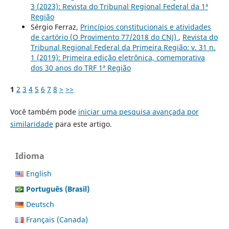
3 (2023): Revista do Tribunal Regional Federal da 1ª
Região
Sérgio Ferraz,
Princípios constitucionais e atividades
de cartório (O Provimento 77/2018 do CNJ)
,
Revista do
Tribunal Regional Federal da Primeira Região: v. 31 n.
1 (2019): Primeira edição eletrônica, comemorativa
dos 30 anos do TRF 1ª Região
1
2
3
4
5
6
7
8
>
>>
Você também pode
iniciar uma pesquisa avançada por
similaridade
para este artigo.
Idioma
English
Português (Brasil)
Deutsch
Français (Canada)