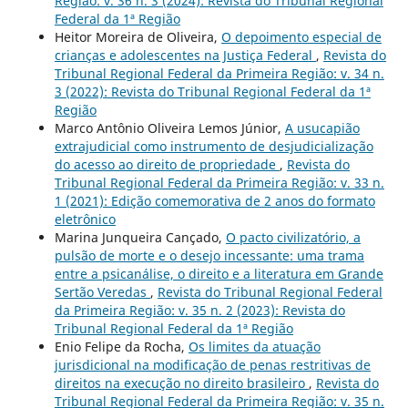
Região: v. 36 n. 3 (2024): Revista do Tribunal Regional
Federal da 1ª Região
Heitor Moreira de Oliveira,
O depoimento especial de
crianças e adolescentes na Justiça Federal
,
Revista do
Tribunal Regional Federal da Primeira Região: v. 34 n.
3 (2022): Revista do Tribunal Regional Federal da 1ª
Região
Marco Antônio Oliveira Lemos Júnior,
A usucapião
extrajudicial como instrumento de desjudicialização
do acesso ao direito de propriedade
,
Revista do
Tribunal Regional Federal da Primeira Região: v. 33 n.
1 (2021): Edição comemorativa de 2 anos do formato
eletrônico
Marina Junqueira Cançado,
O pacto civilizatório, a
pulsão de morte e o desejo incessante: uma trama
entre a psicanálise, o direito e a literatura em Grande
Sertão Veredas
,
Revista do Tribunal Regional Federal
da Primeira Região: v. 35 n. 2 (2023): Revista do
Tribunal Regional Federal da 1ª Região
Enio Felipe da Rocha,
Os limites da atuação
jurisdicional na modificação de penas restritivas de
direitos na execução no direito brasileiro
,
Revista do
Tribunal Regional Federal da Primeira Região: v. 35 n.