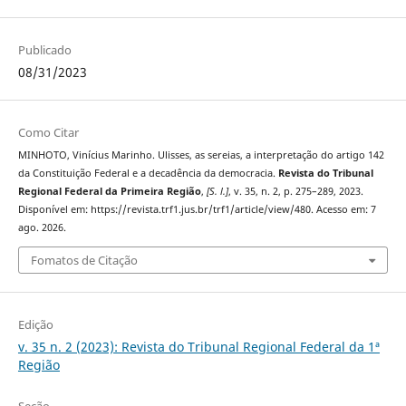
Publicado
08/31/2023
Como Citar
MINHOTO, Vinícius Marinho. Ulisses, as sereias, a interpretação do artigo 142
da Constituição Federal e a decadência da democracia.
Revista do Tribunal
Regional Federal da Primeira Região
,
[S. l.]
, v. 35, n. 2, p. 275–289, 2023.
Disponível em: https://revista.trf1.jus.br/trf1/article/view/480. Acesso em: 7
ago. 2026.
Fomatos de Citação
Edição
v. 35 n. 2 (2023): Revista do Tribunal Regional Federal da 1ª
Região
Seção