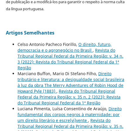
de publicação e a modificá-los para garantir o respeito à norma culta
da língua portuguesa.
Artigos Semelhantes
Celso Antonio Pacheco Fiorillo,
O direito, futuro,
democracia e o agronegócio no Brasil
,
Revista do
Tribunal Regional Federal da Primeira Região: v. 34 n.
3 (2022): Revista do Tribunal Regional Federal da 1ª
Região
Marciano Buffon, Mario Di Stefano Filho,
Direito
tributário e literatura: a desigualdade social brasileira
à luz da obra The Merry Adventures of Robin Hood de
Howard Pyle (1883)
,
Revista do Tribunal Regional
Federal da Primeira Região: v. 35 n. 2 (2023): Revista
do Tribunal Regional Federal da 1ª Região
Luciana Pimenta, Luísa Consentino de Araújo,
Direito
fundamental dos corpos negros à maternidade: por
um direito literário e escre(vi)vente
,
Revista do
Tribunal Regional Federal da Primeira Região: v. 35 n.