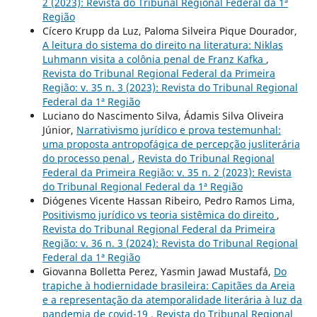
2 (2023): Revista do Tribunal Regional Federal da 1ª
Região
Cícero Krupp da Luz, Paloma Silveira Pique Dourador,
A leitura do sistema do direito na literatura: Niklas
Luhmann visita a colônia penal de Franz Kafka
,
Revista do Tribunal Regional Federal da Primeira
Região: v. 35 n. 3 (2023): Revista do Tribunal Regional
Federal da 1ª Região
Luciano do Nascimento Silva, Ádamis Silva Oliveira
Júnior,
Narrativismo jurídico e prova testemunhal:
uma proposta antropofágica de percepção jusliterária
do processo penal
,
Revista do Tribunal Regional
Federal da Primeira Região: v. 35 n. 2 (2023): Revista
do Tribunal Regional Federal da 1ª Região
Diógenes Vicente Hassan Ribeiro, Pedro Ramos Lima,
Positivismo jurídico vs teoria sistêmica do direito
,
Revista do Tribunal Regional Federal da Primeira
Região: v. 36 n. 3 (2024): Revista do Tribunal Regional
Federal da 1ª Região
Giovanna Bolletta Perez, Yasmin Jawad Mustafá,
Do
trapiche à hodiernidade brasileira: Capitães da Areia
e a representação da atemporalidade literária à luz da
pandemia de covid-19
,
Revista do Tribunal Regional