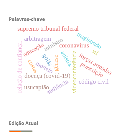
Palavras-chave
supremo tribunal federal
magistrado
arbitragem
ministro
relação de confiança.
educação
coronavírus
stf
anistia.
videoconferência
forças armadas
goiás
gênese
custas
modelo
prescrição
doença (covid-19)
audiência
código civil
usucapião
Edição Atual