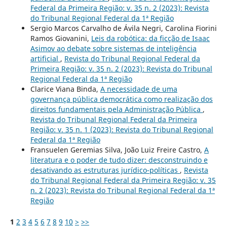
Federal da Primeira Região: v. 35 n. 2 (2023): Revista
do Tribunal Regional Federal da 1ª Região
Sergio Marcos Carvalho de Ávila Negri, Carolina Fiorini
Ramos Giovanini,
Leis da robótica: da ficção de Isaac
Asimov ao debate sobre sistemas de inteligência
artificial
,
Revista do Tribunal Regional Federal da
Primeira Região: v. 35 n. 2 (2023): Revista do Tribunal
Regional Federal da 1ª Região
Clarice Viana Binda,
A necessidade de uma
governança pública democrática como realização dos
direitos fundamentais pela Administração Pública
,
Revista do Tribunal Regional Federal da Primeira
Região: v. 35 n. 1 (2023): Revista do Tribunal Regional
Federal da 1ª Região
Fransuelen Geremias Silva, João Luiz Freire Castro,
A
literatura e o poder de tudo dizer: desconstruindo e
desativando as estruturas jurídico-políticas
,
Revista
do Tribunal Regional Federal da Primeira Região: v. 35
n. 2 (2023): Revista do Tribunal Regional Federal da 1ª
Região
1
2
3
4
5
6
7
8
9
10
>
>>