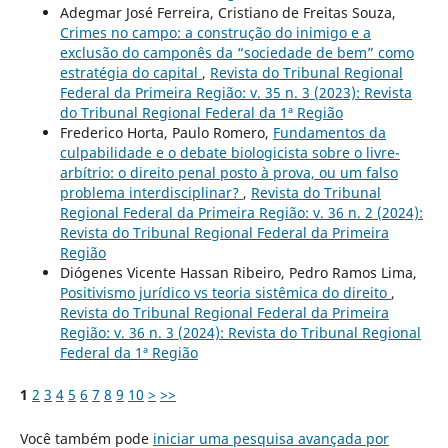
Adegmar José Ferreira, Cristiano de Freitas Souza,
Crimes no campo: a construção do inimigo e a
exclusão do camponês da “sociedade de bem” como
estratégia do capital
,
Revista do Tribunal Regional
Federal da Primeira Região: v. 35 n. 3 (2023): Revista
do Tribunal Regional Federal da 1ª Região
Frederico Horta, Paulo Romero,
Fundamentos da
culpabilidade e o debate biologicista sobre o livre-
arbítrio: o direito penal posto à prova, ou um falso
problema interdisciplinar?
,
Revista do Tribunal
Regional Federal da Primeira Região: v. 36 n. 2 (2024):
Revista do Tribunal Regional Federal da Primeira
Região
Diógenes Vicente Hassan Ribeiro, Pedro Ramos Lima,
Positivismo jurídico vs teoria sistêmica do direito
,
Revista do Tribunal Regional Federal da Primeira
Região: v. 36 n. 3 (2024): Revista do Tribunal Regional
Federal da 1ª Região
1
2
3
4
5
6
7
8
9
10
>
>>
Você também pode
iniciar uma pesquisa avançada por