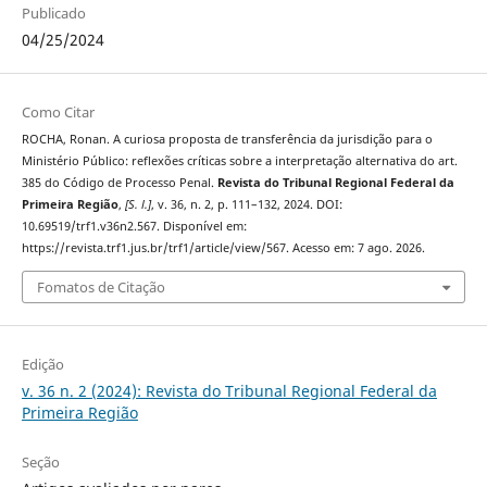
Publicado
04/25/2024
Como Citar
ROCHA, Ronan. A curiosa proposta de transferência da jurisdição para o
Ministério Público: reflexões críticas sobre a interpretação alternativa do art.
385 do Código de Processo Penal.
Revista do Tribunal Regional Federal da
Primeira Região
,
[S. l.]
, v. 36, n. 2, p. 111–132, 2024. DOI:
10.69519/trf1.v36n2.567. Disponível em:
https://revista.trf1.jus.br/trf1/article/view/567. Acesso em: 7 ago. 2026.
Fomatos de Citação
Edição
v. 36 n. 2 (2024): Revista do Tribunal Regional Federal da
Primeira Região
Seção