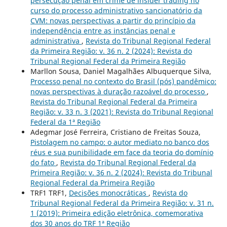
persecução penal em crime de insider trading no
curso do processo administrativo sancionatório da
CVM: novas perspectivas a partir do princípio da
independência entre as instâncias penal e
administrativa
,
Revista do Tribunal Regional Federal
da Primeira Região: v. 36 n. 2 (2024): Revista do
Tribunal Regional Federal da Primeira Região
Marllon Sousa, Daniel Magalhães Albuquerque Silva,
Processo penal no contexto do Brasil (pós) pandêmico:
novas perspectivas à duração razoável do processo
,
Revista do Tribunal Regional Federal da Primeira
Região: v. 33 n. 3 (2021): Revista do Tribunal Regional
Federal da 1ª Região
Adegmar José Ferreira, Cristiano de Freitas Souza,
Pistolagem no campo: o autor mediato no banco dos
réus e sua punibilidade em face da teoria do domínio
do fato
,
Revista do Tribunal Regional Federal da
Primeira Região: v. 36 n. 2 (2024): Revista do Tribunal
Regional Federal da Primeira Região
TRF1 TRF1,
Decisões monocráticas
,
Revista do
Tribunal Regional Federal da Primeira Região: v. 31 n.
1 (2019): Primeira edição eletrônica, comemorativa
dos 30 anos do TRF 1ª Região