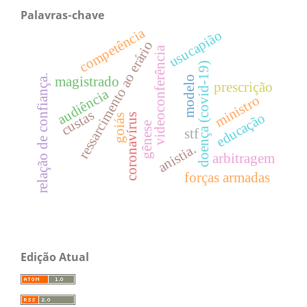
Palavras-chave
competência
usucapião
ressarcimento ao erário
videoconferência
doença (covid-19)
relação de confiança.
magistrado
modelo
prescrição
audiência
ministro
custas
educação
coronavírus
goiás
gênese
stf
anistia.
arbitragem
forças armadas
Edição Atual