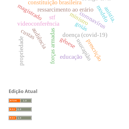
constituição brasileira
magistrado
modelo
anistia.
ressarcimento ao erário
coronavírus
ministro
stf
goiás
videoconferência
audiência
custas
forças armadas
doença (covid-19)
gênese
propriedade
usucapião
prescrição
educação
Edição Atual