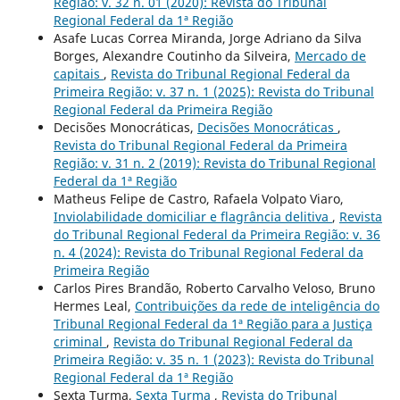
Região: v. 32 n. 01 (2020): Revista do Tribunal
Regional Federal da 1ª Região
Asafe Lucas Correa Miranda, Jorge Adriano da Silva
Borges, Alexandre Coutinho da Silveira,
Mercado de
capitais
,
Revista do Tribunal Regional Federal da
Primeira Região: v. 37 n. 1 (2025): Revista do Tribunal
Regional Federal da Primeira Região
Decisões Monocráticas,
Decisões Monocráticas
,
Revista do Tribunal Regional Federal da Primeira
Região: v. 31 n. 2 (2019): Revista do Tribunal Regional
Federal da 1ª Região
Matheus Felipe de Castro, Rafaela Volpato Viaro,
Inviolabilidade domiciliar e flagrância delitiva
,
Revista
do Tribunal Regional Federal da Primeira Região: v. 36
n. 4 (2024): Revista do Tribunal Regional Federal da
Primeira Região
Carlos Pires Brandão, Roberto Carvalho Veloso, Bruno
Hermes Leal,
Contribuições da rede de inteligência do
Tribunal Regional Federal da 1ª Região para a Justiça
criminal
,
Revista do Tribunal Regional Federal da
Primeira Região: v. 35 n. 1 (2023): Revista do Tribunal
Regional Federal da 1ª Região
Sexta Turma,
Sexta Turma
,
Revista do Tribunal