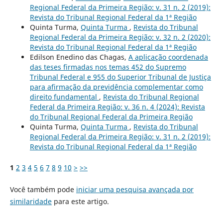
Regional Federal da Primeira Região: v. 31 n. 2 (2019):
Revista do Tribunal Regional Federal da 1ª Região
Quinta Turma,
Quinta Turma
,
Revista do Tribunal
Regional Federal da Primeira Região: v. 32 n. 2 (2020):
Revista do Tribunal Regional Federal da 1ª Região
Edilson Enedino das Chagas,
A aplicação coordenada
das teses firmadas nos temas 452 do Supremo
Tribunal Federal e 955 do Superior Tribunal de Justiça
para afirmação da previdência complementar como
direito fundamental
,
Revista do Tribunal Regional
Federal da Primeira Região: v. 36 n. 4 (2024): Revista
do Tribunal Regional Federal da Primeira Região
Quinta Turma,
Quinta Turma
,
Revista do Tribunal
Regional Federal da Primeira Região: v. 31 n. 2 (2019):
Revista do Tribunal Regional Federal da 1ª Região
1
2
3
4
5
6
7
8
9
10
>
>>
Você também pode
iniciar uma pesquisa avançada por
similaridade
para este artigo.